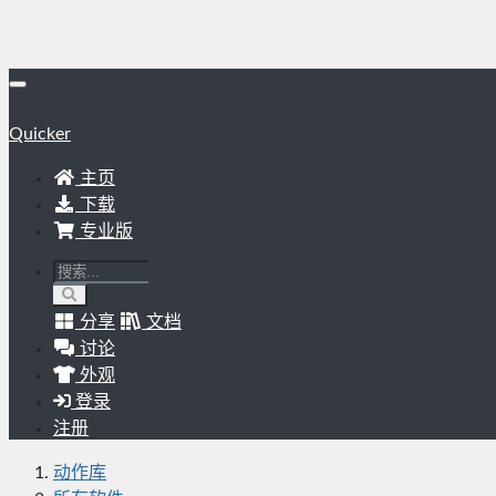
Quicker
主页
下载
专业版
分享
文档
讨论
外观
登录
注册
动作库