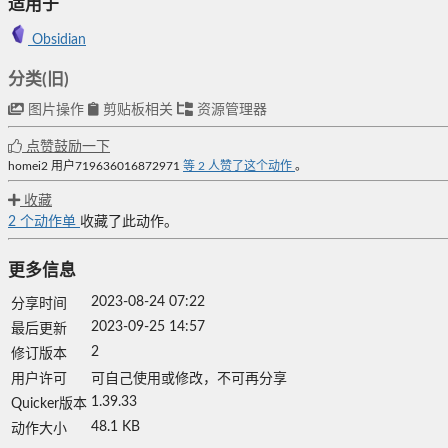
适用于
Obsidian
分类(旧)
图片操作
剪贴板相关
资源管理器
点赞鼓励一下
homei2
用户719636016872971
等
2
人赞了这个动作
。
收藏
2
个动作单
收藏了此动作。
更多信息
2023-08-24 07:22
分享时间
2023-09-25 14:57
最后更新
2
修订版本
用户许可
可自己使用或修改，不可再分享
1.39.33
Quicker版本
48.1 KB
动作大小