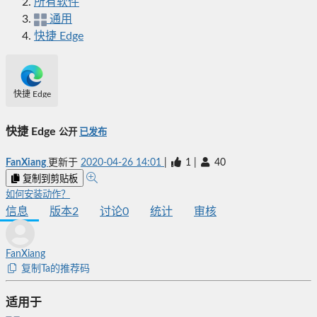
所有软件
通用
快捷 Edge
快捷 Edge
快捷 Edge
公开
已发布
FanXiang
更新于
2020-04-26 14:01
|
1
|
40
复制到剪贴板
如何安装动作？
信息
版本
2
讨论
0
统计
审核
FanXiang
复制Ta的推荐码
适用于