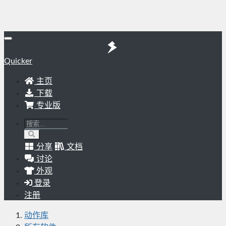
Quicker
主页
下载
专业版
分享
文档
讨论
外观
登录
注册
动作库