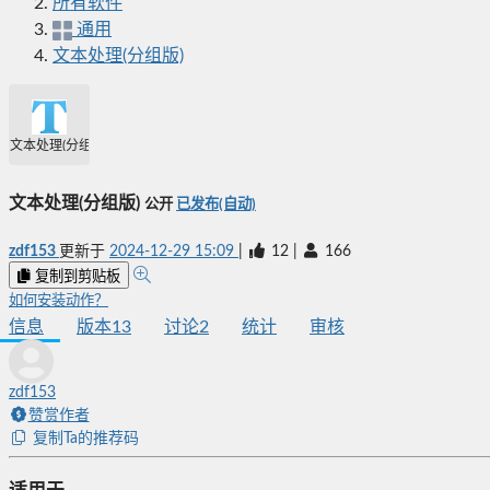
所有软件
通用
文本处理(分组版)
文本处理(分组版)
文本处理(分组版)
公开
已发布(自动)
zdf153
更新于
2024-12-29 15:09
|
12
|
166
复制到剪贴板
如何安装动作？
信息
版本
13
讨论
2
统计
审核
zdf153
赞赏作者
复制Ta的推荐码