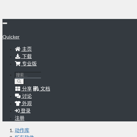
Quicker
主页
下载
专业版
分享
文档
讨论
外观
登录
注册
动作库