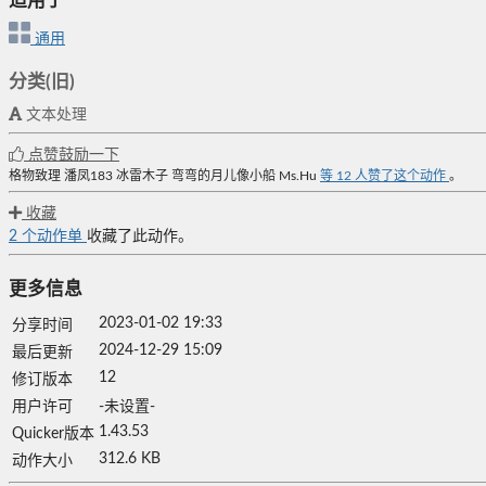
适用于
通用
分类(旧)
文本处理
点赞鼓励一下
格物致理
潘凤183
冰雷木子
弯弯的月儿像小船
Ms.Hu
等
12
人赞了这个动作
。
收藏
2
个动作单
收藏了此动作。
更多信息
2023-01-02 19:33
分享时间
2024-12-29 15:09
最后更新
12
修订版本
用户许可
-未设置-
1.43.53
Quicker版本
312.6 KB
动作大小