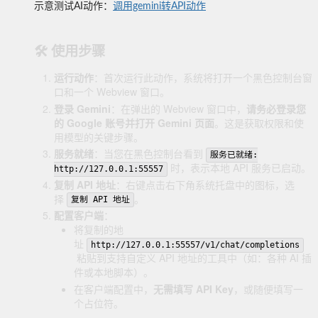
示意测试AI动作：
调用gemini转API动作
🛠️ 使用步骤
运行动作
：首次运行此动作，系统将打开一个黑色控制台窗
口和一个 Webview 窗口。
登录 Gemini
：在弹出的 Webview 窗口中，
请务必登录您
的 Google 账号并打开 Gemini 页面
。这是获取权限和使
用模型的关键步骤。
服务就绪
：当您在黑色控制台看到
服务已就绪:
时，表示本地 API 服务已启动。
http://127.0.0.1:55557
复制 API 地址
：右键点击右下角系统托盘中的图标，选
择
。
复制 API 地址
配置客户端
：
将复制的地
址
http://127.0.0.1:55557/v1/chat/completions
粘贴到支持自定义 API 地址的工具中（如：各种 AI 插
件或本地脚本）。
在客户端配置中，
无需填写 API Key
，或随便填写一
个占位符。