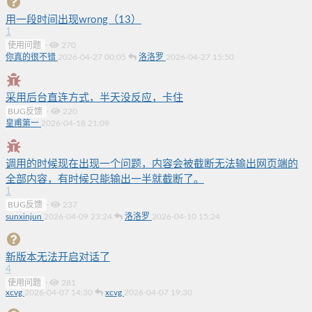
用一段时间出现wrong（13）
1
使用问题
·
270
你真的很不错
2026-04-27 00:05
洛洛罗
2026-04-27 15:50
采用后台直连方式，半天没反应，卡住
BUG反馈
·
220
皇甫第一
2026-04-18 21:09
调用的时候现在出现一个问题，内容会被截断无法输出网页端的
全部内容，有时候只能输出一半就截断了。
1
BUG反馈
·
237
sunxinjun
2026-04-09 23:24
洛洛罗
2026-04-10 15:24
新版本无法开启对话了
4
使用问题
·
281
xcvg
2026-04-07 14:30
xcvg
2026-04-07 19:30