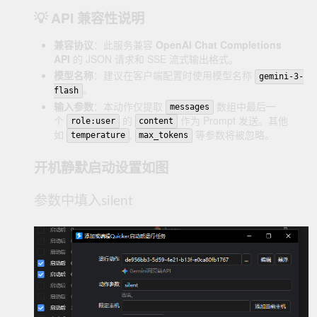
💡 API 兼容性说明
兼容协议
：此服务兼容
OpenAI Chat Completions
API
的 JSON 请求和 SSE 流式输出格式。
模型名称
：建议在客户端配置时使用模型名称
gemini-3-
。
flash
输入参数
：本动作仅提取
数组中最后一
messages
个
的
作为 Prompt 发送。其他
role:user
content
如
,
等参数将被忽略。
temperature
max_tokens
开机静默启动设置如图
参数中填入silent