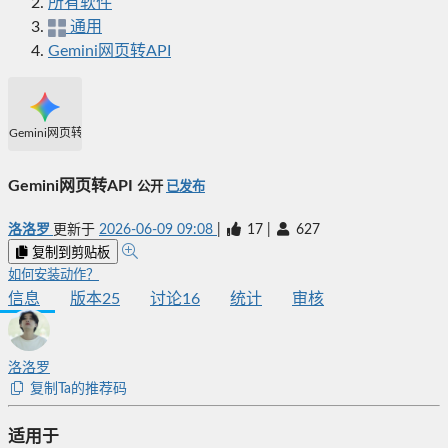
所有软件
通用
Gemini网页转API
Gemini网页转API
Gemini网页转API
公开
已发布
洛洛罗
更新于
2026-06-09 09:08
|
17
|
627
复制到剪贴板
如何安装动作？
信息
版本
25
讨论
16
统计
审核
洛洛罗
复制Ta的推荐码
适用于