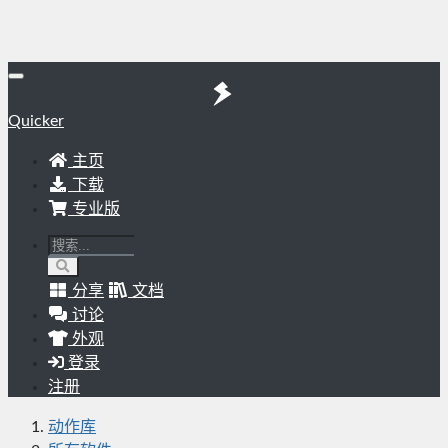
Quicker
主页
下载
专业版
分享
文档
讨论
外观
登录
注册
动作库