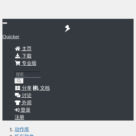
Quicker
主页
下载
专业版
分享
文档
讨论
外观
登录
注册
动作库