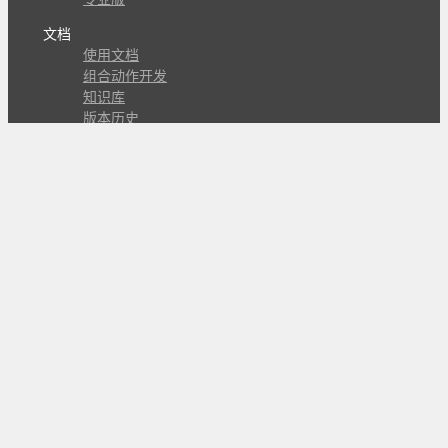
专业版
文档
使用文档
组合动作开发
知识库
版本历史
瓜皮学堂
分享
动作库
子程序
外观
交流
问答讨论区
Github Issues
QQ群
关注
CL的微博
微信订阅号