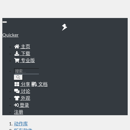
Quicker
主页
下载
专业版
分享
文档
讨论
外观
登录
注册
动作库