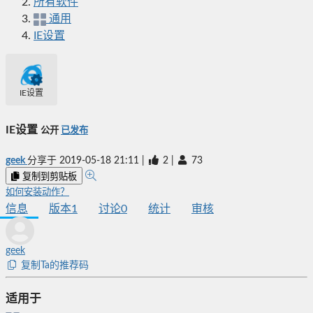
所有软件
通用
IE设置
IE设置
IE设置
公开
已发布
geek
分享于
2019-05-18 21:11
|
2
|
73
复制到剪贴板
如何安装动作？
信息
版本
1
讨论
0
统计
审核
geek
复制Ta的推荐码
适用于