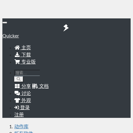
Quicker
主页
下载
专业版
分享
文档
讨论
外观
登录
注册
动作库