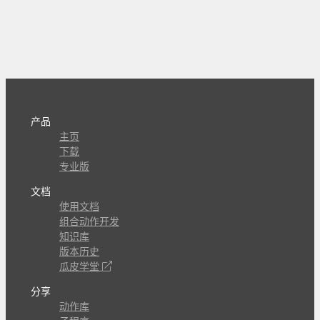
产品
主页
下载
专业版
文档
使用文档
组合动作开发
知识库
版本历史
瓜皮学堂
分享
动作库