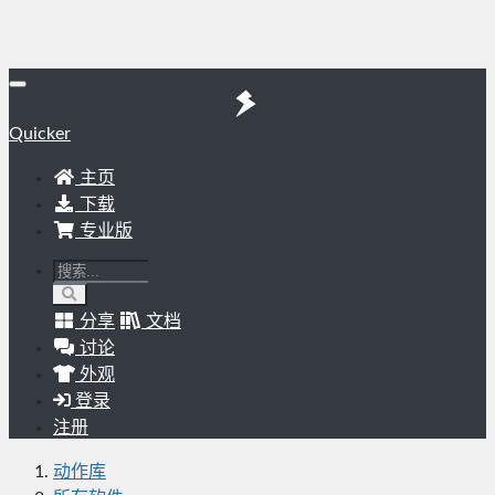
Quicker
主页
下载
专业版
分享
文档
讨论
外观
登录
注册
动作库