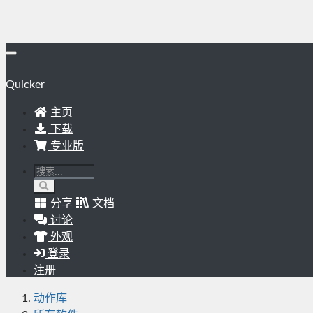
Quicker
主页
下载
专业版
分享
文档
讨论
外观
登录
注册
动作库