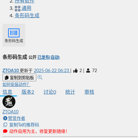
所有软件
通用
条形码生成
条形码生成
条形码生成
公开
已发布(自动)
ZTOA10
更新于
2025-06-22 06:23
|
2
|
72
复制到剪贴板
如何安装动作？
信息
版本
2
讨论
0
统计
审核
ZTOA10
赞赏作者
复制Ta的推荐码
动作自用为主，修复更新随缘！