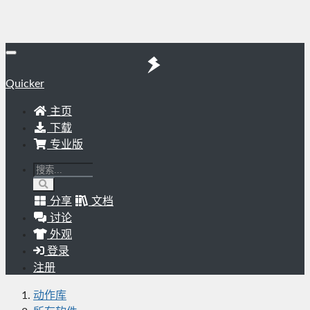
Quicker
主页
下载
专业版
分享
文档
讨论
外观
登录
注册
动作库