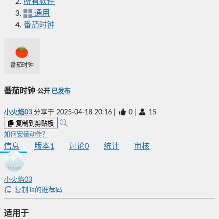
所有软件
通用
番茄时钟
番茄时钟
番茄时钟
公开
已发布
小火焰03
分享于
2025-04-18 20:16
|
0
|
15
复制到剪贴板
如何安装动作？
信息
版本
1
讨论
0
统计
审核
小火焰03
复制Ta的推荐码
适用于