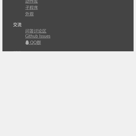
动作库
子程序
外观
交流
问答讨论区
Github Issues
QQ群
关注
CL的微博
微信订阅号
条款
隐私政策
报告不良信息
Copyright © 北京立迩合讯科技有限公司
•
京ICP备
09022189号-8
•
京公网安备 11010502053266号