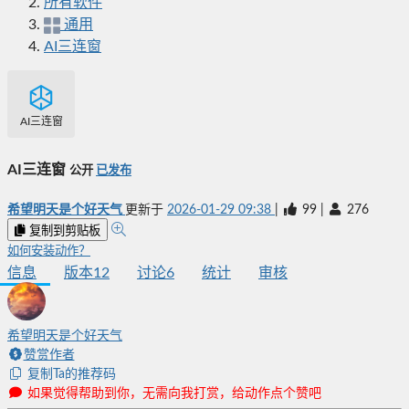
所有软件
通用
AI三连窗
AI三连窗
AI三连窗
公开
已发布
希望明天是个好天气
更新于
2026-01-29 09:38
|
99
|
276
复制到剪贴板
如何安装动作？
信息
版本
12
讨论
6
统计
审核
希望明天是个好天气
赞赏作者
复制Ta的推荐码
如果觉得帮助到你，无需向我打赏，给动作点个赞吧