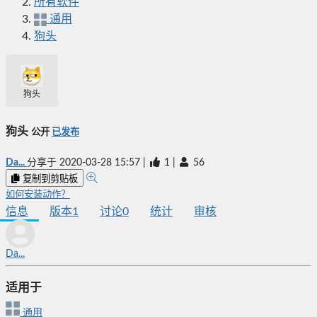
所有软件
通用
狗头
狗头
狗头
公开
已发布
Da...
分享于
2020-03-28 15:57
|
1
|
56
复制到剪贴板
如何安装动作？
信息
版本
1
讨论
0
统计
审核
Da...
适用于
通用