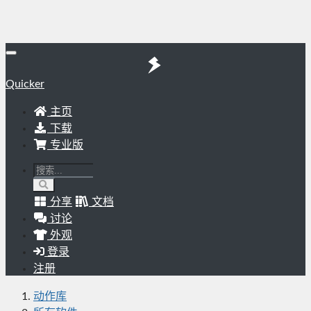
Quicker
主页
下载
专业版
分享
文档
讨论
外观
登录
注册
动作库