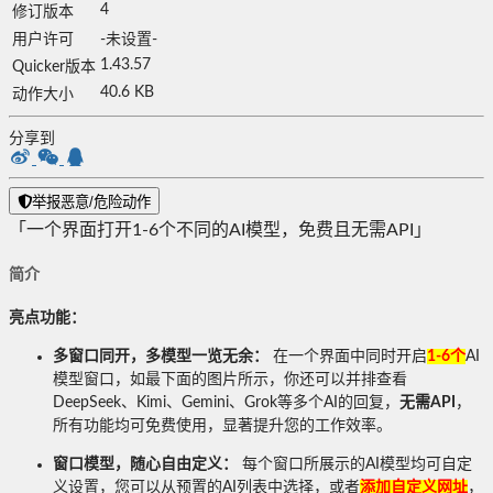
4
修订版本
用户许可
-未设置-
1.43.57
Quicker版本
40.6 KB
动作大小
分享到
举报恶意/危险动作
「一个界面打开1-6个不同的AI模型，免费且无需API」
简介
亮点功能：
多窗口同开，多模型一览无余：
在一个界面中同时开启
1-6个
AI
模型窗口，如最下面的图片所示，你还可以并排查看
DeepSeek、Kimi、Gemini、Grok等多个AI的回复，
无需API
，
所有功能均可免费使用，显著提升您的工作效率。
窗口模型，随心自由定义：
每个窗口所展示的AI模型均可自定
义设置，您可以从预置的AI列表中选择，或者
添加自定义网址
，