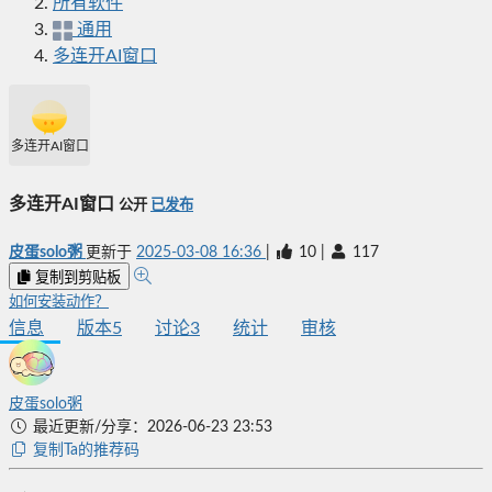
所有软件
通用
多连开AI窗口
多连开AI窗口
多连开AI窗口
公开
已发布
皮蛋solo粥
更新于
2025-03-08 16:36
|
10
|
117
复制到剪贴板
如何安装动作？
信息
版本
5
讨论
3
统计
审核
皮蛋solo粥
最近更新/分享：2026-06-23 23:53
复制Ta的推荐码