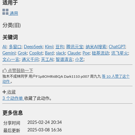
适用于
通用
分类(旧)
关键词
AI
;
多窗口
;
DeepSeek
;
Kimi
;
豆包
;
腾讯元宝
;
纳米AI搜索
;
ChatGPT
;
Gemini
;
Grok
;
Copilot
;
Bard
;
slack
;
Claude
;
Poe
;
硅基流动
;
讯飞星火
;
文心一言
;
通义千问
;
天工AI
;
智谱清言
;
小艺
;
点赞鼓励一下
独木不成林同学
用户F1p8OMR6BQA
Dark1110
p007
周九九
等
10
人赞了这个
动作
。
收藏
3
个动作单
收藏了此动作。
更多信息
2025-02-24 20:34
分享时间
2025-03-08 16:36
最后更新