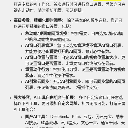
打造专属的AI工作台。首次运行时可进行窗口设置，后续亦可右
键点击动作，随时重新配置，灵活便捷。
高级参数，精细化即时调整：
除了基本的AI模型选择，您还可
以进行更精细的窗口设置，包括：
移动端/桌面端网页切换
：根据需要，自由选择访问AI模
型的移动端或桌面端网页。
AI窗口列表管理
：您可以选择
管理或不管理AI窗口列表
，
并能方便地
查看要打开的AI网页
，做到心中有数。
AI窗口位置与置顶
：
自定义AI窗口的初始位置和大小
，更
可设置
窗口是否置顶
，让重要窗口始终保持在最前。
重置动作行为
：根据使用习惯，设置
是否重置动作为初始
状态
，满足个性化操作需求。
AI引擎云同步
：开启
AI引擎同步
，即可
云同步您的AI网页
列表
，多设备协同更高效。（需插件支持）
强大兼容，AI工具自由组合与扩展：
多个自定义窗口可任意选
择以下AI工具，更可
添加自定义网址
，扩展无限可能，打造专属
AI工具组合：
国产AI工具：
DeepSeek、Kimi、豆包、腾讯元宝、纳米
AI搜索、硅基流动、讯飞星火、文心一言、通义千问、天