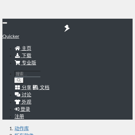
Quicker
主页
下载
专业版
分享
文档
讨论
外观
登录
注册
动作库