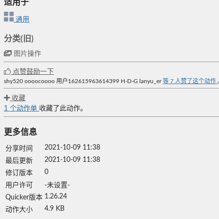
适用于
通用
分类(旧)
图片操作
点赞鼓励一下
shy520
oooocoooo
用户162615963614399
H-D-G
lanyu_er
等
7
人赞了这个动作
收藏
1
个动作单
收藏了此动作。
更多信息
2021-10-09 11:38
分享时间
2021-10-09 11:38
最后更新
0
修订版本
用户许可
-未设置-
1.26.24
Quicker版本
4.9 KB
动作大小