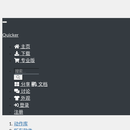
Quicker
主页
下载
专业版
分享
文档
讨论
外观
登录
注册
动作库