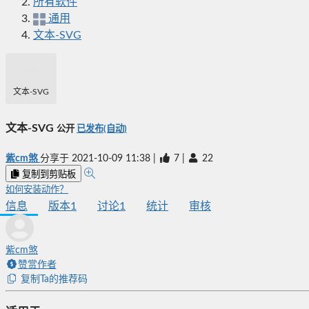
所有软件
通用
文本-SVG
文本-SVG
文本-SVG
公开
已发布(自动)
紫cm煞
分享于
2021-10-09 11:38
|
7
|
22
复制到剪贴板
如何安装动作？
信息
版本
1
讨论
1
统计
审核
紫cm煞
赞赏作者
复制Ta的推荐码