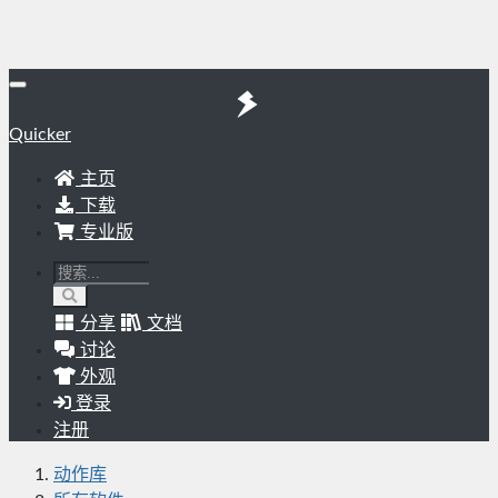
Quicker
主页
下载
专业版
分享
文档
讨论
外观
登录
注册
动作库