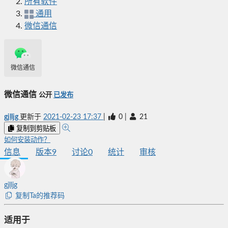
所有软件
通用
微信通信
微信通信
微信通信
公开
已发布
gjlljg
更新于
2021-02-23 17:37
|
0
|
21
复制到剪贴板
如何安装动作？
信息
版本
9
讨论
0
统计
审核
gjlljg
复制Ta的推荐码
适用于