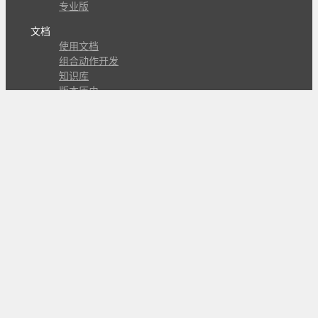
专业版
文档
使用文档
组合动作开发
知识库
版本历史
瓜皮学堂
分享
动作库
子程序
外观
交流
问答讨论区
Github Issues
QQ群
关注
CL的微博
微信订阅号