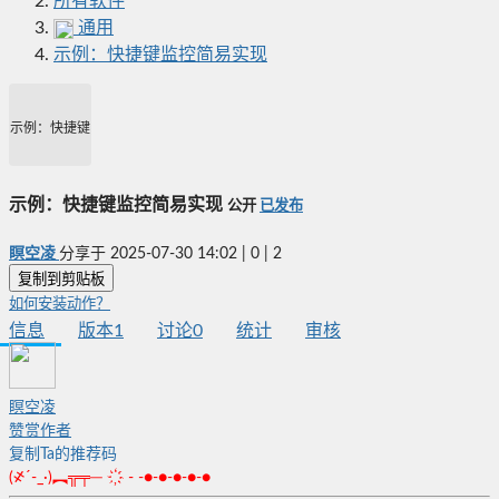
所有软件
通用
示例：快捷键监控简易实现
示例：快捷键监控简易实现
示例：快捷键监控简易实现
公开
已发布
瞑空凌
分享于
2025-07-30 14:02
|
0
|
2
复制到剪贴板
如何安装动作？
信息
版本
1
讨论
0
统计
审核
瞑空凌
赞赏作者
复制Ta的推荐码
(҂´-_·)︻╦╤─ ҉ - -●-●-●-●-●