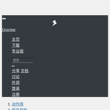
Quicker
主页
下载
专业版
分享
文档
讨论
外观
登录
注册
动作库