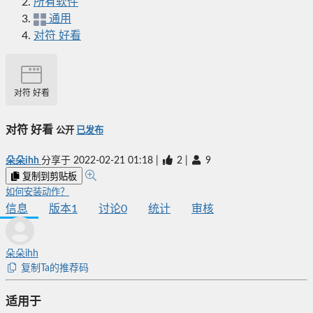
所有软件
通用
对符 好看
对符 好看
对符 好看
公开
已发布
朵朵ihh
分享于
2022-02-21 01:18
|
2
|
9
复制到剪贴板
如何安装动作？
信息
版本
1
讨论
0
统计
审核
朵朵ihh
复制Ta的推荐码
适用于