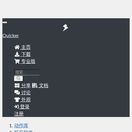
Quicker
主页
下载
专业版
分享
文档
讨论
外观
登录
注册
动作库