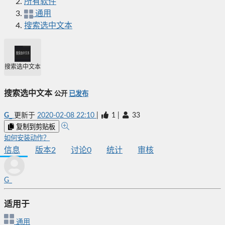
所有软件
通用
搜索选中文本
搜索选中文本
搜索选中文本
公开
已发布
G_
更新于
2020-02-08 22:10
|
1
|
33
复制到剪贴板
如何安装动作？
信息
版本
2
讨论
0
统计
审核
G_
适用于
通用