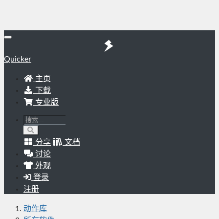
Quicker
主页
下载
专业版
分享
文档
讨论
外观
登录
注册
动作库