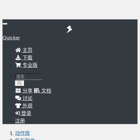
Quicker
主页
下载
专业版
分享
文档
讨论
外观
登录
注册
动作库