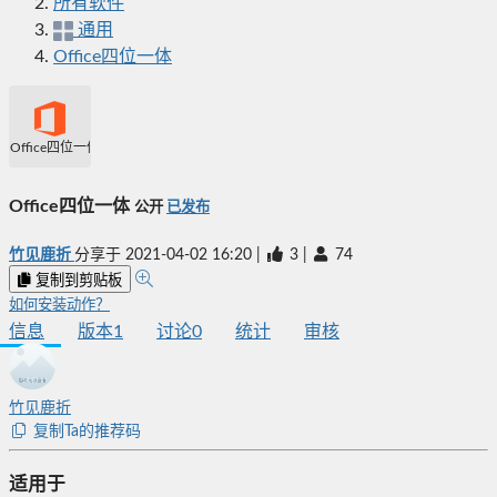
所有软件
通用
Office四位一体
Office四位一体
Office四位一体
公开
已发布
竹见鹿折
分享于
2021-04-02 16:20
|
3
|
74
复制到剪贴板
如何安装动作？
信息
版本
1
讨论
0
统计
审核
竹见鹿折
复制Ta的推荐码
适用于