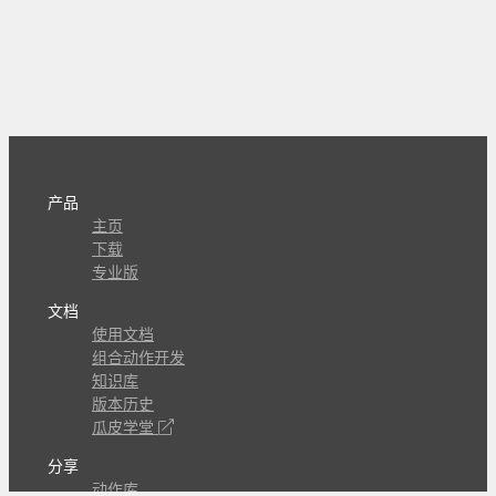
产品
主页
下载
专业版
文档
使用文档
组合动作开发
知识库
版本历史
瓜皮学堂
分享
动作库