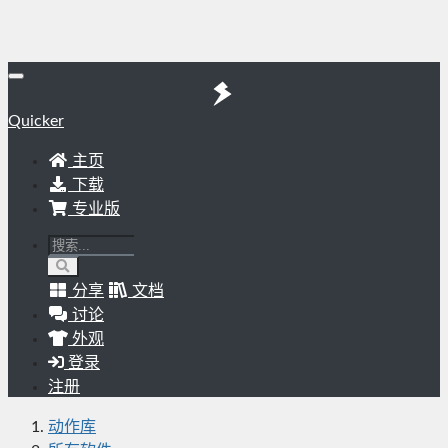
Quicker
主页
下载
专业版
分享
文档
讨论
外观
登录
注册
动作库