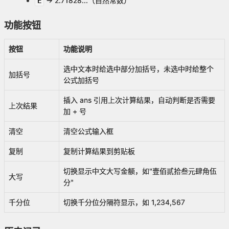
→ 2.71828...（自然常数）
E
功能按钮
按钮
功能说明
选中文本时给选中部分加括号，未选中时给整个
加括号
公式加括号
插入 ans 引用上次计算结果，自动判断是否需要
上次结果
加 + 号
清空
清空公式输入框
复制
复制计算结果到剪贴板
切换显示中文大写金额，如"壹佰贰拾叁元肆角伍
大写
分"
千分位
切换千分位分隔符显示，如 1,234,567