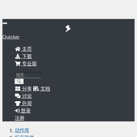
Quicker
主页
下载
专业版
分享
文档
讨论
外观
登录
注册
动作库