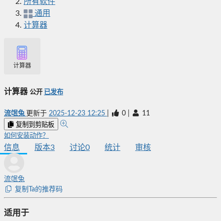
所有软件
通用
计算器
计算器
计算器
公开
已发布
流氓兔
更新于
2025-12-23 12:25
|
0
|
11
复制到剪贴板
如何安装动作？
信息
版本
3
讨论
0
统计
审核
流氓兔
复制Ta的推荐码
适用于