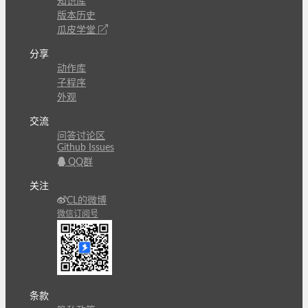
知识库
版本历史
瓜皮学堂
分享
动作库
子程序
外观
交流
问答讨论区
Github Issues
QQ群
关注
CL的微博
微信订阅号
条款