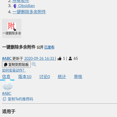
所有软件
Obsidian
一键删除多余附件
一键删除多余附件
一键删除多余附件
公开
已发布
#ABC
更新于
2020-09-26 16:33
|
1
|
65
复制到剪贴板
如何安装动作？
信息
版本
10
讨论
0
统计
审核
#ABC
复制Ta的推荐码
适用于