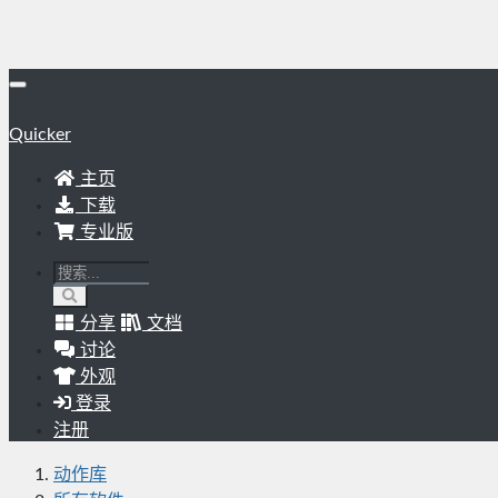
Quicker
主页
下载
专业版
分享
文档
讨论
外观
登录
注册
动作库