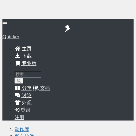
Quicker
主页
下载
专业版
分享
文档
讨论
外观
登录
注册
动作库