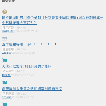
最近讨论
能不能同时启用多个录制并分别设置不同快捷键+可以复制形成一
个基础按键会更好？？
使用问题
·
478
HAQHAQ
2025-04-25 21:40
真牛逼和好用！@！！！！！！！！
随便聊聊
·
539
wza119
2025-02-10 11:24
大佬可以加个项目组合的功能吗
功能建议
·
531
珂大虾
2025-01-13 16:43
希望能加入重复次数和间隔时间自定义
功能建议
·
761
dzhsmc
2024-10-29 13:28