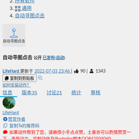
所有软件
通用
自动寻图点击
自动寻图点击
自动寻图点击
公开
已发布(自动)
LifeHard
更新于
2022-07-03 23:46
|
90
|
1343
复制到剪贴板
如何安装动作？
信息
版本
35
讨论
21
统计
审核
LifeHard
赞赏作者
复制Ta的推荐码
如果动作帮到了您，请麻烦小手点点赞，土豪亦可以酌情赞赏一
下，予我动力。定制动作及Illustrator脚本QQ842504060