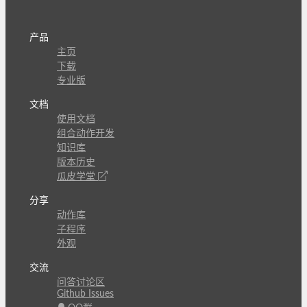
产品
主页
下载
专业版
文档
使用文档
组合动作开发
知识库
版本历史
瓜皮学堂
分享
动作库
子程序
外观
交流
问答讨论区
Github Issues