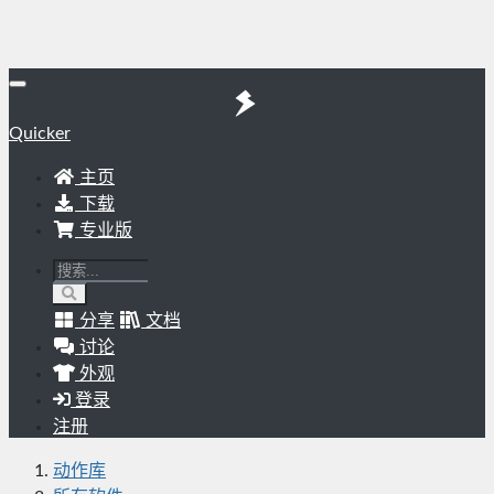
Quicker
主页
下载
专业版
分享
文档
讨论
外观
登录
注册
动作库