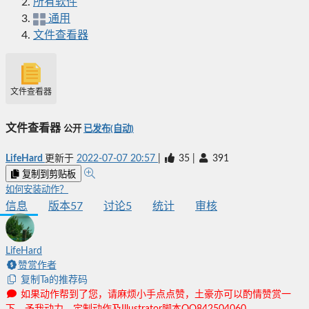
所有软件
通用
文件查看器
文件查看器
文件查看器
公开
已发布(自动)
LifeHard
更新于
2022-07-07 20:57
|
35
|
391
复制到剪贴板
如何安装动作？
信息
版本
57
讨论
5
统计
审核
LifeHard
赞赏作者
复制Ta的推荐码
如果动作帮到了您，请麻烦小手点点赞，土豪亦可以酌情赞赏一
下，予我动力。定制动作及Illustrator脚本QQ842504060