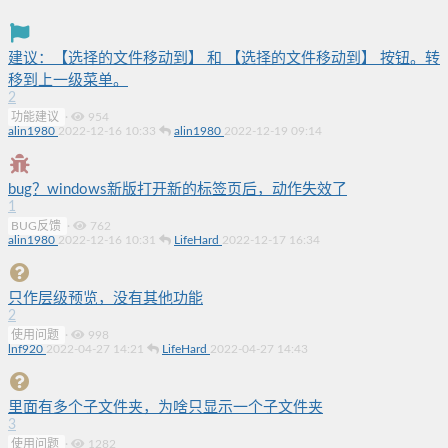
建议：【选择的文件移动到】 和 【选择的文件移动到】 按钮。转
移到上一级菜单。
2
功能建议
·
954
alin1980
2022-12-16 10:33
alin1980
2022-12-19 09:14
bug？windows新版打开新的标签页后，动作失效了
1
BUG反馈
·
762
alin1980
2022-12-16 10:31
LifeHard
2022-12-17 16:34
只作层级预览，没有其他功能
2
使用问题
·
998
lnf920
2022-04-27 14:21
LifeHard
2022-04-27 14:43
里面有多个子文件夹，为啥只显示一个子文件夹
3
使用问题
·
1282