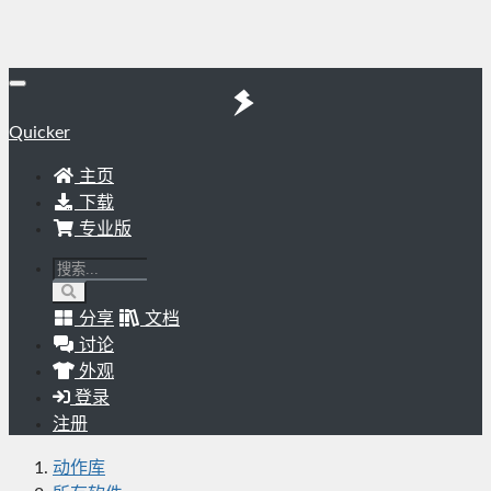
Quicker
主页
下载
专业版
分享
文档
讨论
外观
登录
注册
动作库