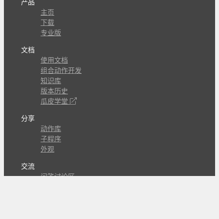
产品
主页
下载
专业版
文档
使用文档
组合动作开发
知识库
版本历史
瓜皮学堂
分享
动作库
子程序
外观
交流
问答讨论区
Github Issues
QQ群
关注