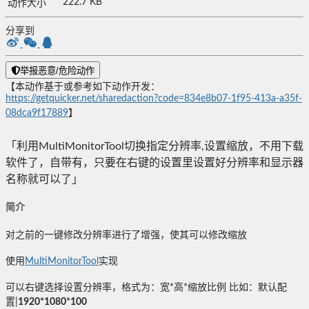
222.7 KB
动作大小
分享到
举报恶意/危险动作
【本动作基于或参考如下动作开发：
https://getquicker.net/sharedaction?code=834e8b07-1f95-413a-a35f-
08dca9f17889
】
「利用MultiMonitorTool切换指定分辨率,设置缩放，不用下载
软件了，自带有，只要在右键的设置里设置好分辨率和显示器
名称就可以了」
简介
对之前的一键修改分辨率进行了增强，使其可以修改缩放
使用
MultiMonitorTool
实现
可以右键选择设置分辨率，格式为：宽*高*缩放比例 比如：默认配
置|
1920*1080*100