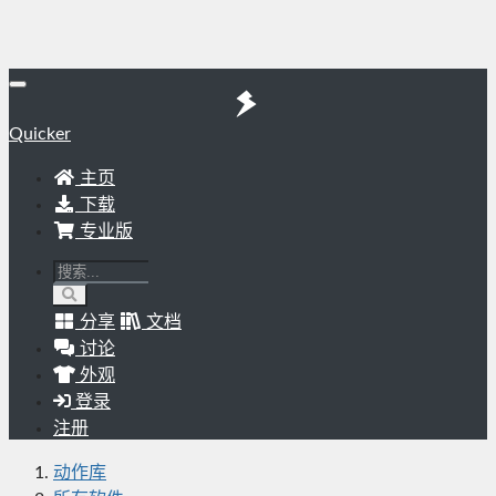
Quicker
主页
下载
专业版
分享
文档
讨论
外观
登录
注册
动作库