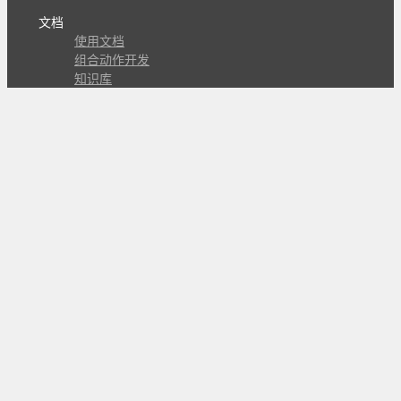
文档
使用文档
组合动作开发
知识库
版本历史
瓜皮学堂
分享
动作库
子程序
外观
交流
问答讨论区
Github Issues
QQ群
关注
CL的微博
微信订阅号