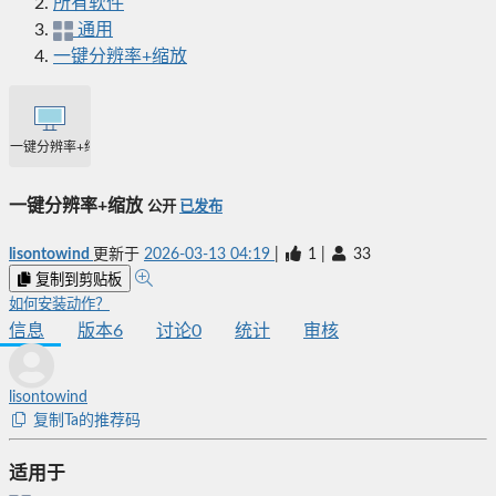
所有软件
通用
一键分辨率+缩放
一键分辨率+缩放
一键分辨率+缩放
公开
已发布
lisontowind
更新于
2026-03-13 04:19
|
1
|
33
复制到剪贴板
如何安装动作？
信息
版本
6
讨论
0
统计
审核
lisontowind
复制Ta的推荐码
适用于