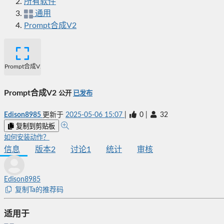
所有软件
通用
Prompt合成V2
Prompt合成V2
Prompt合成V2
公开
已发布
Edison8985
更新于
2025-05-06 15:07
|
0
|
32
复制到剪贴板
如何安装动作？
信息
版本
2
讨论
1
统计
审核
Edison8985
复制Ta的推荐码
适用于