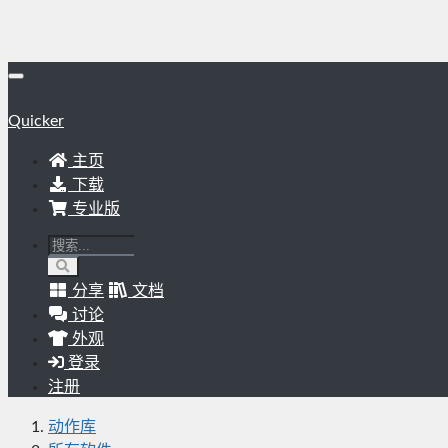
Quicker
主页
下载
专业版
分享
文档
讨论
外观
登录
注册
动作库