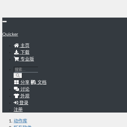
Quicker
主页
下载
专业版
分享
文档
讨论
外观
登录
注册
动作库