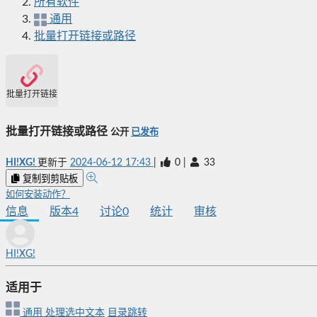
所有软件
通用
批量打开链接或路径
批量打开链接或路径
批量打开链接或路径
公开
已发布
HI!XG!
更新于
2024-06-12 17:43
|
0
|
33
复制到剪贴板
如何安装动作？
信息
版本
4
讨论
0
统计
审核
HI!XG!
适用于
通用
处理选中文本
目录跳转