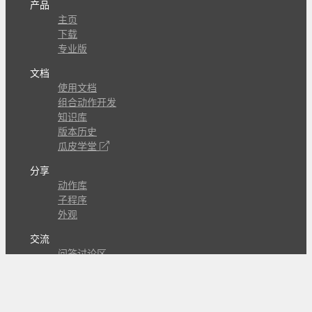
产品
主页
下载
专业版
文档
使用文档
组合动作开发
知识库
版本历史
瓜皮学堂
分享
动作库
子程序
外观
交流
问答讨论区
Github Issues
QQ群
关注