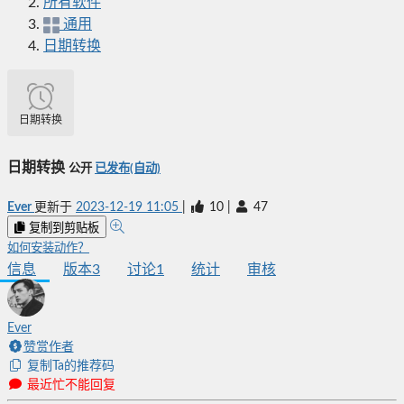
所有软件
通用
日期转换
日期转换
日期转换
公开
已发布(自动)
Ever
更新于
2023-12-19 11:05
|
10
|
47
复制到剪贴板
如何安装动作？
信息
版本
3
讨论
1
统计
审核
Ever
赞赏作者
复制Ta的推荐码
最近忙不能回复