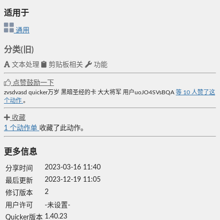
适用于
通用
分类(旧)
文本处理
剪贴板相关
功能
点赞鼓励一下
zvsdvasd
quicker万岁
黑暗圣经的卡
大大将军
用户uoJO4SVsBQA
等
10
人赞了这
个动作
。
收藏
1
个动作单
收藏了此动作。
更多信息
2023-03-16 11:40
分享时间
2023-12-19 11:05
最后更新
2
修订版本
用户许可
-未设置-
1.40.23
Quicker版本