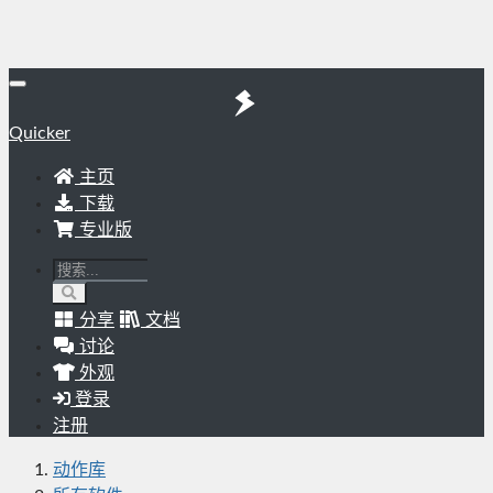
Quicker
主页
下载
专业版
分享
文档
讨论
外观
登录
注册
动作库