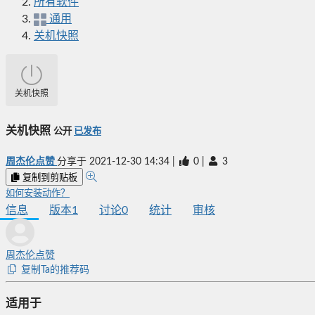
所有软件
通用
关机快照
关机快照
关机快照
公开
已发布
周杰伦点赞
分享于
2021-12-30 14:34
|
0
|
3
复制到剪贴板
如何安装动作？
信息
版本
1
讨论
0
统计
审核
周杰伦点赞
复制Ta的推荐码
适用于