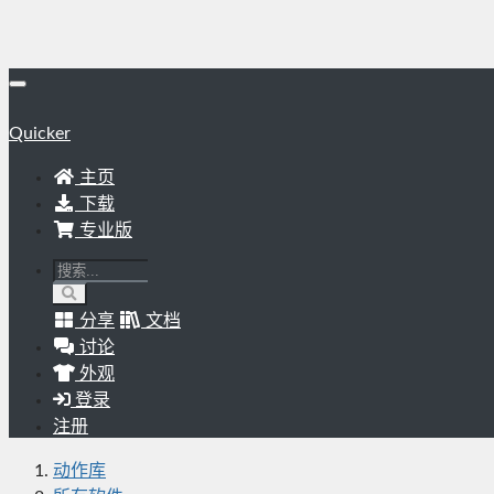
Quicker
主页
下载
专业版
分享
文档
讨论
外观
登录
注册
动作库