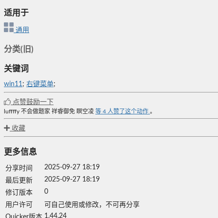
适用于
通用
分类(旧)
关键词
win11
;
右键菜单
;
点赞鼓励一下
luffffy
不会做题家
祥睿御免
瞑空凌
等
4
人赞了这个动作
。
收藏
更多信息
2025-09-27 18:19
分享时间
2025-09-27 18:19
最后更新
0
修订版本
用户许可
可自己使用或修改，不可再分享
1.44.24
Quicker版本