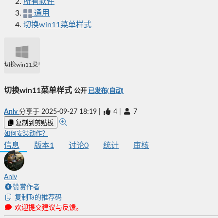
所有软件
通用
切换win11菜单样式
切换win11菜单样式
切换win11菜单样式
公开
已发布(自动)
Anlv
分享于
2025-09-27 18:19
|
4
|
7
复制到剪贴板
如何安装动作？
信息
版本
1
讨论
0
统计
审核
Anlv
赞赏作者
复制Ta的推荐码
欢迎提交建议与反馈。