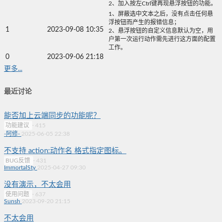
2、加入按左Ctrl键再现悬浮按钮的功能。
1、屏蔽选中文本之后，没有点击任何悬
浮按钮而产生的报错信息；
1
2023-09-08 10:35
2、悬浮按钮的自定义信息默认为空，用
户第一次运行动作需先进行这方面的配置
工作。
0
2023-09-06 21:18
更多...
最近讨论
能否加上云端同步的功能呢？
功能建议
·
415
-阿修-
2025-06-05 22:38
不支持 action:动作名 格式指定图标。
BUG反馈
·
431
ImmortalSty
2025-04-27 09:30
没有演示，不太会用
使用问题
·
637
Sunsh
2023-09-20 21:15
不太会用