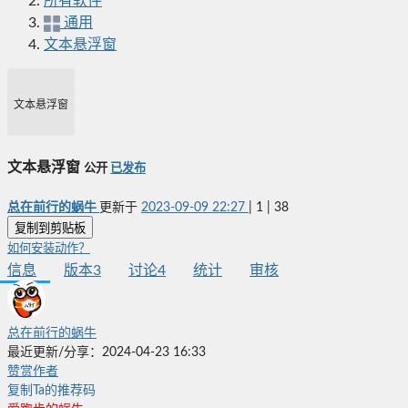
所有软件
通用
文本悬浮窗
文本悬浮窗
文本悬浮窗
公开
已发布
总在前行的蜗牛
更新于
2023-09-09 22:27
|
1
|
38
复制到剪贴板
如何安装动作？
信息
版本
3
讨论
4
统计
审核
总在前行的蜗牛
最近更新/分享：2024-04-23 16:33
赞赏作者
复制Ta的推荐码