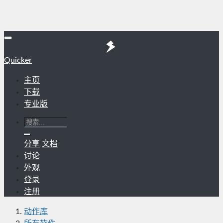
Quicker
主页
下载
专业版
分享
文档
讨论
外观
登录
注册
动作库