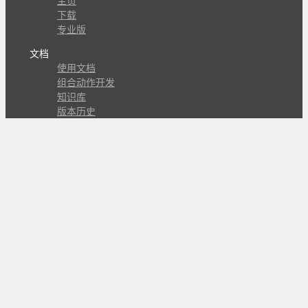
主页
下载
专业版
文档
使用文档
组合动作开发
知识库
版本历史
瓜皮学堂
分享
动作库
子程序
外观
交流
问答讨论区
Github Issues
QQ群
关注
CL的微博