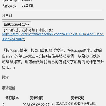
Quicker版本
53.2 KB
动作大小
分享到
举报恶意/危险动作
【本动作基于或参考如下动作开发：
https://getquicker.net/sharedaction?code=a091b91f-181a-4221-0dce-
08db9d470fb9
】
「按Pause暂停，按Ctrl重现悬浮按钮，按Escape退出。改编
自zryan的单击+双击+长按+按住并移动示例，以及抄书侠的
超级悬浮窗，也可看做是我自己的万能文字热键的鼠标感应升
级版。」
简介
最近更新
修订版本
更新时间
更新说明
1、加入悬浮按钮3秒自动消失功能。
2
2023-09-09 22:27