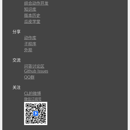
组合动作开发
知识库
版本历史
瓜皮学堂
分享
动作库
子程序
外观
交流
问答讨论区
Github Issues
QQ群
关注
CL的微博
微信订阅号