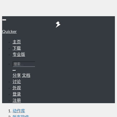
Quicker
主页
下载
专业版
分享
文档
讨论
外观
登录
注册
动作库