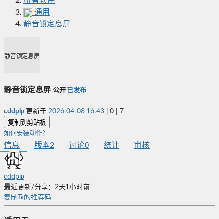
所有软件
通用
静音锁定息屏
静音锁定息屏
静音锁定息屏
公开
已发布
cddplp
更新于
2026-04-08 16:43
|
0
|
7
复制到剪贴板
如何安装动作？
信息
版本
2
讨论
0
统计
审核
cddplp
最近更新/分享：2天1小时前
复制Ta的推荐码