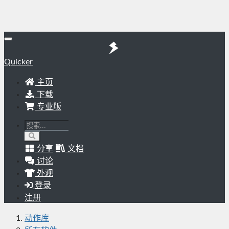
Quicker
主页
下载
专业版
分享
文档
讨论
外观
登录
注册
动作库