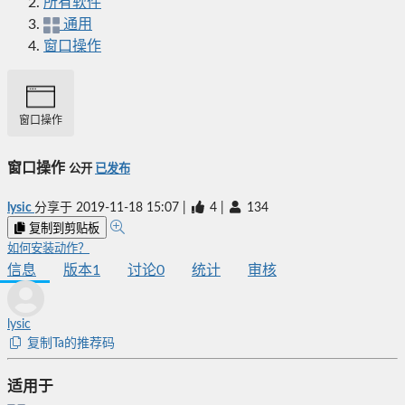
所有软件
通用
窗口操作
窗口操作
窗口操作
公开
已发布
lysic
分享于
2019-11-18 15:07
|
4
|
134
复制到剪贴板
如何安装动作？
信息
版本
1
讨论
0
统计
审核
lysic
复制Ta的推荐码
适用于