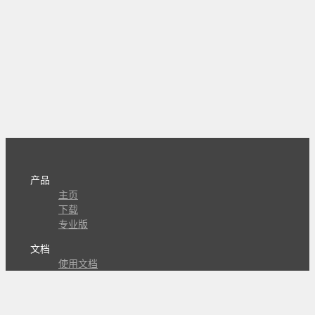
产品
主页
下载
专业版
文档
使用文档
组合动作开发
知识库
版本历史