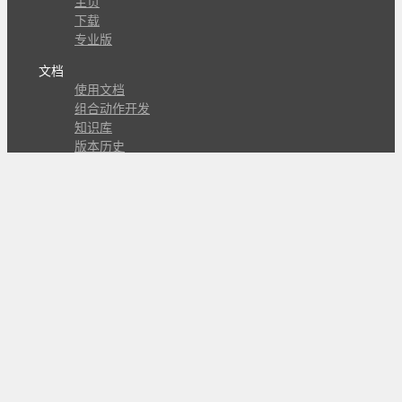
主页
下载
专业版
文档
使用文档
组合动作开发
知识库
版本历史
瓜皮学堂
分享
动作库
子程序
外观
交流
问答讨论区
Github Issues
QQ群
关注
CL的微博