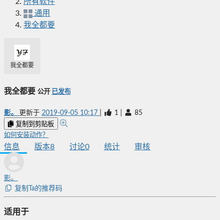
所有软件
通用
我全都要
我全都要
我全都要
公开
已发布
影。
更新于
2019-09-05 10:17
|
1
|
85
复制到剪贴板
如何安装动作？
信息
版本
8
讨论
0
统计
审核
影。
复制Ta的推荐码
适用于