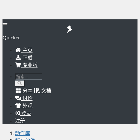
Quicker
主页
下载
专业版
分享
文档
讨论
外观
登录
注册
动作库