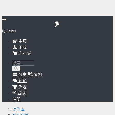
Quicker
主页
下载
专业版
分享
文档
讨论
外观
登录
注册
动作库