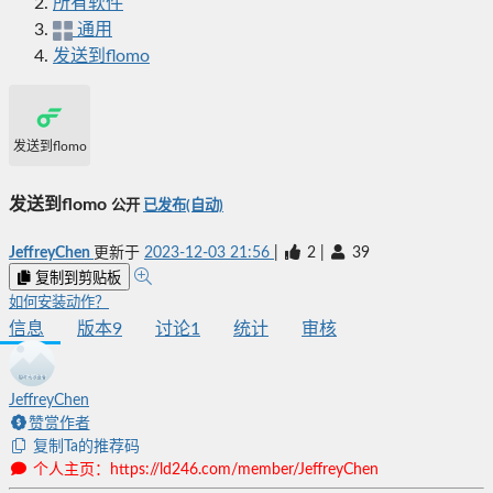
所有软件
通用
发送到flomo
发送到flomo
发送到flomo
公开
已发布(自动)
JeffreyChen
更新于
2023-12-03 21:56
|
2
|
39
复制到剪贴板
如何安装动作？
信息
版本
9
讨论
1
统计
审核
JeffreyChen
赞赏作者
复制Ta的推荐码
个人主页：https://ld246.com/member/JeffreyChen