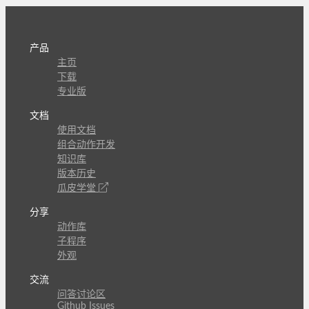
产品
主页
下载
专业版
文档
使用文档
组合动作开发
知识库
版本历史
瓜皮学堂
分享
动作库
子程序
外观
交流
问答讨论区
Github Issues