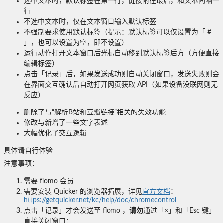
选中文本时，默认标签在第一行，链接附在最后，和文本间隔一
行
不选中文本时，仅在文本窗口输入默认标签
不强制要求使用默认标签（提示：默认标签可以仅设置为「 #
」，也可以设置为空，即不设置）
运行动作打开文本窗口后光标自动移到默认标签后方（方便直接
编辑标签）
点击「记录」后，如果发送成功则自动关闭窗口，发送失败则会
在界面交互确认后自动打开网页获取 API（如果设备没联网则无
反应）
删除了与“解析B站和豆瓣链接”相关的失效功能
修改与新增了一些文字表述
大幅优化了交互逻辑
具体请自行体验
注意事项：
需要 flomo 会员
需要安装 Quicker 的浏览器拓展，详见
官方文档
：
https://getquicker.net/kc/help/doc/chromecontrol
点击「记录」才会发送至 flomo ，
请勿
通过「×」和「Esc 键」
直接关闭窗口：