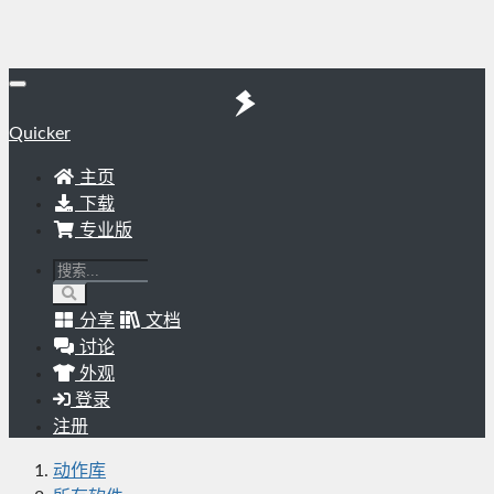
Quicker
主页
下载
专业版
分享
文档
讨论
外观
登录
注册
动作库