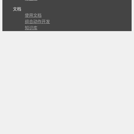
文档
使用文档
组合动作开发
知识库
版本历史
瓜皮学堂
分享
动作库
子程序
外观
交流
问答讨论区
Github Issues
QQ群
关注
CL的微博
微信订阅号