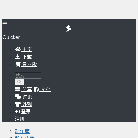
Quicker
主页
下载
专业版
分享
文档
讨论
外观
登录
注册
动作库