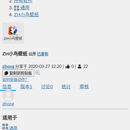
所有软件
通用
ZH小鸟壁纸
ZH小鸟壁纸
ZH小鸟壁纸
公开
已发布
zihong
分享于
2020-03-27 12:20
|
0
|
22
复制到剪贴板
如何安装动作？
信息
版本
1
讨论
0
统计
审核
zihong
适用于
通用