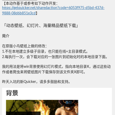
【本动作基于或参考如下动作开发：
https://getquicker.net/sharedaction?code=6053f975-d5bd-437d-
9888-08d6b851e3cd
】
「动态壁纸、幻灯片、海量精品壁纸下载」
简介
在原版小鸟壁纸上做的修改：
1.不在本地建立多级子目录，也只能在线+主目录模式。
2.每执行一次，会下载对应的一张图片到初始化时的本地目录下面。
我的用法是将win背景使用幻灯片模式，指向本地目录X，通过这些动
作或者爬虫来将壁纸图片下载保存到该文件夹X即可。
昨天入坑的新Quicker，请多多鼓励和支持。