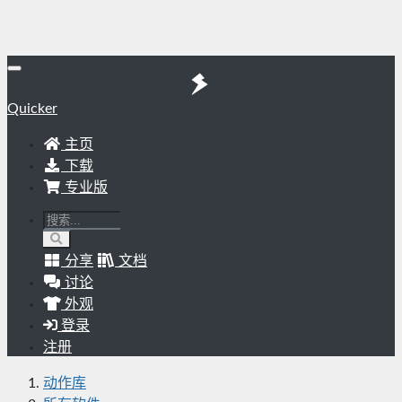
Quicker
主页
下载
专业版
分享
文档
讨论
外观
登录
注册
动作库