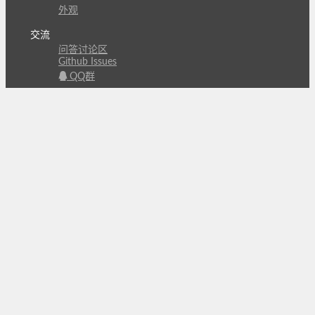
外观
交流
问答讨论区
Github Issues
QQ群
关注
CL的微博
微信订阅号
条款
隐私政策
报告不良信息
Copyright © 北京立迩合讯科技有限公司
•
京ICP备
09022189号-8
•
京公网安备 11010502053266号
自动