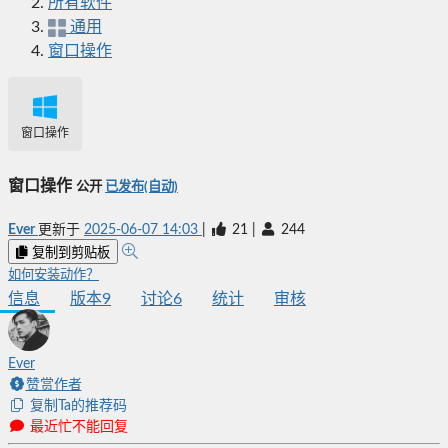
所有软件
通用
窗口操作
窗口操作
窗口操作
公开
已发布(自动)
Ever
更新于
2025-06-07 14:03
|
21
|
244
复制到剪贴板
如何安装动作？
信息
版本
9
讨论
6
统计
审核
Ever
赞赏作者
复制Ta的推荐码
最近忙不能回复