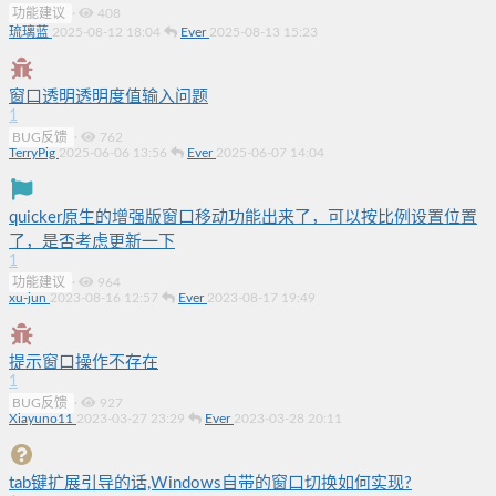
功能建议
·
408
琉璃蓝
2025-08-12 18:04
Ever
2025-08-13 15:23
窗口透明透明度值输入问题
1
BUG反馈
·
762
TerryPig
2025-06-06 13:56
Ever
2025-06-07 14:04
quicker原生的增强版窗口移动功能出来了，可以按比例设置位置
了，是否考虑更新一下
1
功能建议
·
964
xu-jun
2023-08-16 12:57
Ever
2023-08-17 19:49
提示窗口操作不存在
1
BUG反馈
·
927
Xiayuno11
2023-03-27 23:29
Ever
2023-03-28 20:11
tab键扩展引导的话,Windows自带的窗口切换如何实现?