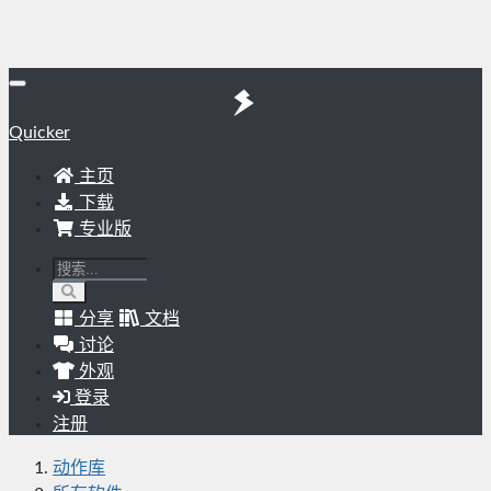
Quicker
主页
下载
专业版
分享
文档
讨论
外观
登录
注册
动作库