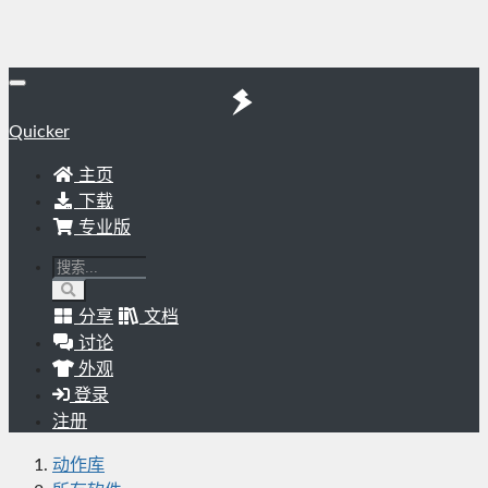
Quicker
主页
下载
专业版
分享
文档
讨论
外观
登录
注册
动作库