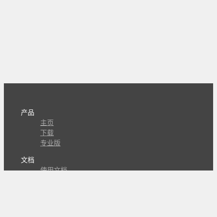
产品
主页
下载
专业版
文档
使用文档
组合动作开发
知识库
版本历史
瓜皮学堂