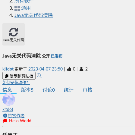
所有软件
通用
Java无关代码清除
Java无关代码清除
Java无关代码清除
公开
已发布
kitdot
更新于
2023-04-07 23:50
|
0
|
2
复制到剪贴板
如何安装动作？
信息
版本
5
讨论
0
统计
审核
kitdot
赞赏作者
Hello World