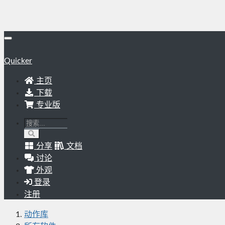
Quicker
主页
下载
专业版
分享
文档
讨论
外观
登录
注册
动作库