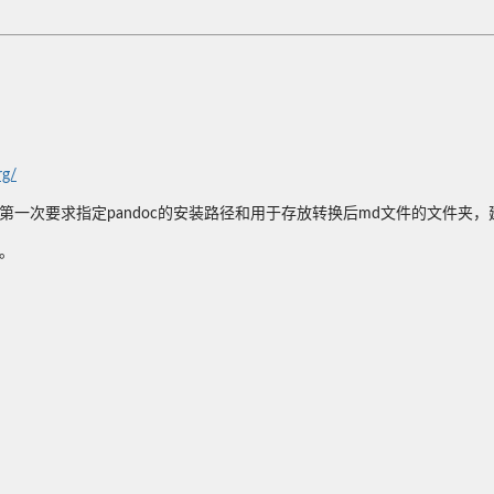
rg/
一次要求指定pandoc的安装路径和用于存放转换后md文件的文件夹，建议
夹。