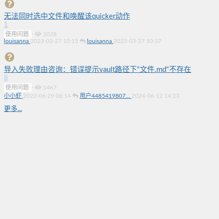
无法同时选中文件和唤醒该quicker动作
1
使用问题
·
1028
louisanna
2023-03-27 10:15
louisanna
2023-03-27 10:37
导入失败理由咨询：错误提示vault路径下"文件.md"不存在
8
使用问题
·
1467
小小虾
2022-06-29 06:14
用户4485419807...
2024-06-12 14:23
更多...