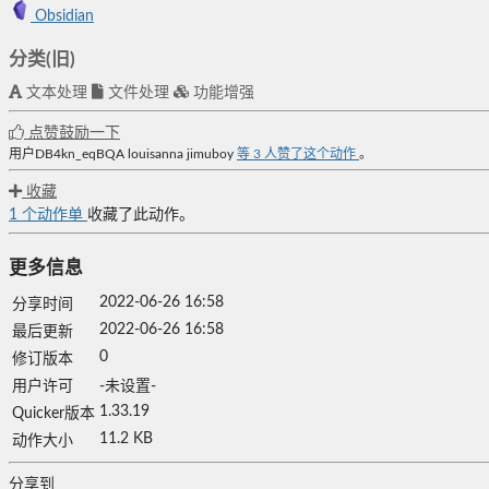
Obsidian
分类(旧)
文本处理
文件处理
功能增强
点赞鼓励一下
用户DB4kn_eqBQA
louisanna
jimuboy
等
3
人赞了这个动作
。
收藏
1
个动作单
收藏了此动作。
更多信息
2022-06-26 16:58
分享时间
2022-06-26 16:58
最后更新
0
修订版本
用户许可
-未设置-
1.33.19
Quicker版本
11.2 KB
动作大小
分享到