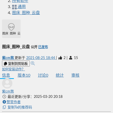
所有软件
通用
图床_图种_云盘
图床_图种_云盘
图床_图种_云盘
公开
已发布
紫cm煞
更新于
2021-08-25 18:44
|
2
|
15
复制到剪贴板
如何安装动作？
信息
版本
10
讨论
0
统计
审核
紫cm煞
最近更新/分享：2025-03-20 20:18
赞赏作者
复制Ta的推荐码