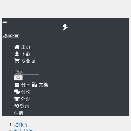
Quicker
主页
下载
专业版
分享
文档
讨论
外观
登录
注册
动作库