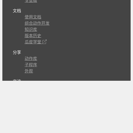
专业版
文档
使用文档
组合动作开发
知识库
版本历史
瓜皮学堂
分享
动作库
子程序
外观
交流
问答讨论区
Github Issues
QQ群
关注
CL的微博
微信订阅号