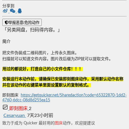
分享到
举报恶意/危险动作
「另类网盘，扫码得内容。」
简介
把文件伪装成二维码图片，上传永久图床。
扫描就可以知道文件内容。图片改后缀为ZIP就可以提取文件。
用过的都说好，打造自己的小文件仓库！！！
安装运行本动作前，请确保已安装即刻图床动作，采用默认动作名称
并在该动作的右键菜单里面设置默认的复制格式。
即刻图床
https://getquicker.net/Sharedaction?code=65322870-1dd2-
4760-6dcc-08d8d255ea15
即
刻
图
床
2
Cesaryuan
7天23小时前
致力于成为 Quicker 最好用的
图
床
动作，欢迎提建议