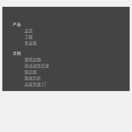
产品
主页
下载
专业版
文档
使用文档
组合动作开发
知识库
版本历史
瓜皮学堂
分享
动作库
子程序
外观
交流
问答讨论区