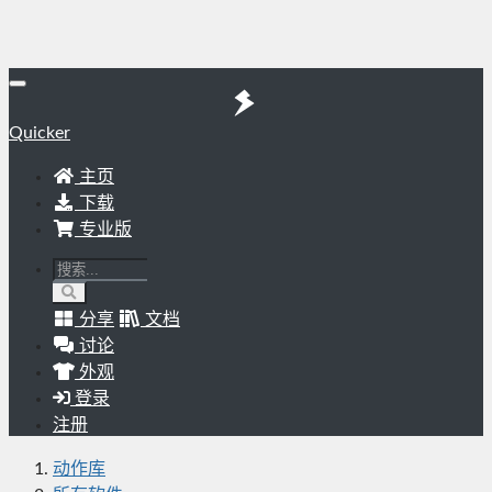
Quicker
主页
下载
专业版
分享
文档
讨论
外观
登录
注册
动作库