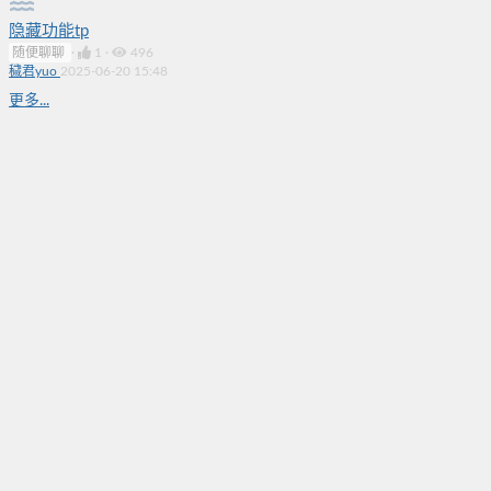
隐藏功能tp
随便聊聊
·
1
·
496
穢君yuo
2025-06-20 15:48
更多...