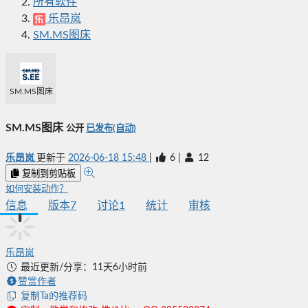
所有软件
乐昂岚
SM.MS图床
SM.MS图床
SM.MS图床
公开
已发布(自动)
乐昂岚
更新于
2026-06-18 15:48
|
6
|
12
复制到剪贴板
如何安装动作？
信息
版本
7
讨论
1
统计
审核
乐昂岚
最近更新/分享：11天6小时前
赞赏作者
复制Ta的推荐码