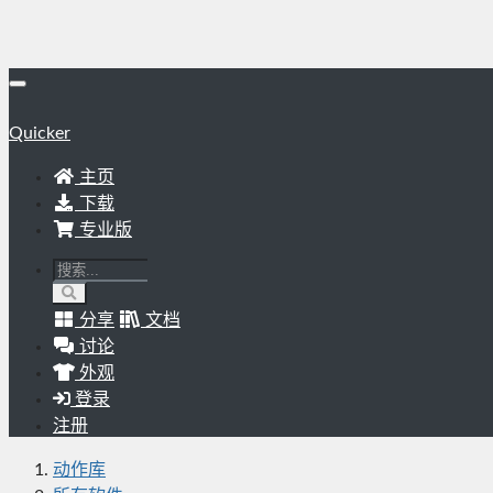
Quicker
主页
下载
专业版
分享
文档
讨论
外观
登录
注册
动作库