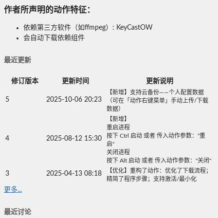
作者所声明的动作特征：
依赖第三方软件（如ffmpeg）: KeyCastOW
会自动下载依赖组件
最近更新
修订版本
更新时间
更新说明
【新增】支持云备份——个人配置数据
5
2025-10-06 20:23
（可在「动作右键菜单」手动上传/下载
数据）
【新增】
重启进程
按下 Ctrl 启动 或者 传入动作参数："重
4
2025-08-12 15:30
启"
关闭进程
按下 Alt 启动 或者 传入动作参数："关闭"
【优化】重构了动作：优化了下载流程；
3
2025-04-13 08:18
精简了程序步骤；支持激活/最小化
更多...
最近讨论