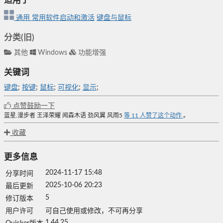
适用于
通用
常用软件启动和激活
键盘与鼠标
分类(旧)
其他
Windows
功能增强
关键词
键盘
;
按键
;
鼠标
;
可视化
;
显示
;
点赞鼓励一下
蓝星.漫步者
王泽荣耀
闻森木语
劲风翼
风雨5
等
11
人赞了这个动作
。
收藏
更多信息
2024-11-17 15:48
分享时间
2025-10-06 20:23
最后更新
5
修订版本
用户许可
可自己使用或修改，不可再分享
1.44.25