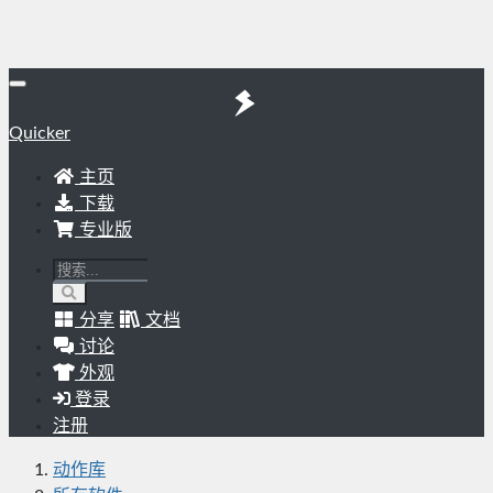
Quicker
主页
下载
专业版
分享
文档
讨论
外观
登录
注册
动作库