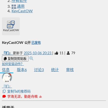
所有软件
通用
KeyCastOW
KeyCastOW
KeyCastOW
公开
已发布
『扪』
更新于
2025-10-06 20:23
|
11
|
79
复制到剪贴板
如何安装动作？
信息
版本
6
讨论
3
统计
审核
『扪』
复制Ta的推荐码
学海无涯，勤是舟楫 🚣