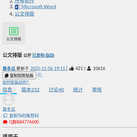
所有软件
Microsoft Word
公文排版
公文排版
公文排版
公开
已发布(自动)
臭冬瓜
更新于
2025-11-06 19:11
|
421
|
10616
复制到剪贴板
如何安装动作？
信息
版本
232
讨论
40
统计
审核
臭冬瓜
复制Ta的推荐码
Q群884774600
适用于