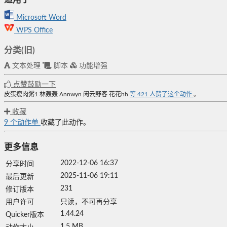
Microsoft Word
WPS Office
分类(旧)
文本处理
脚本
功能增强
点赞鼓励一下
皮蛋瘦肉粥1
林轰轰
Annwyn
闲云野客
花花hh
等
421
人赞了这个动作
。
收藏
9
个动作单
收藏了此动作。
更多信息
2022-12-06 16:37
分享时间
2025-11-06 19:11
最后更新
231
修订版本
用户许可
只读，不可再分享
1.44.24
Quicker版本
1.5 MB