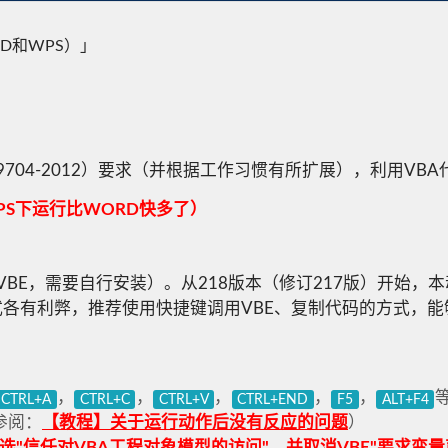
D和WPS）」
704-2012）要求（并根据工作习惯有所扩展），利用VB
S下运行比WORD快多了）
带VBE，需要自行安装）。从218版本（修订217版）开始，
各有利弊，推荐使用快捷键调用VBE、复制代码的方式，能够更
，
，
，
，
，
CTRL+A
CTRL+C
CTRL+V
CTRL+END
F5
ALT+F4
参阅：
【教程】关于运行动作后没有反应的问题
）
选"信任对VBA工程对象模型的访问"，并取消VBE"要求变量