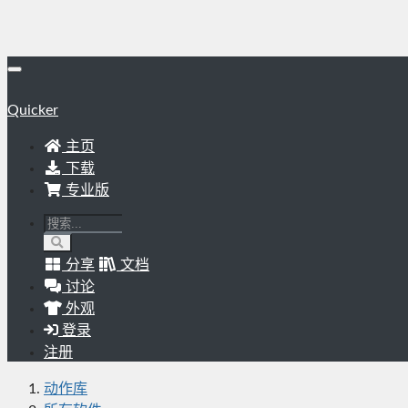
Quicker
主页
下载
专业版
分享
文档
讨论
外观
登录
注册
动作库