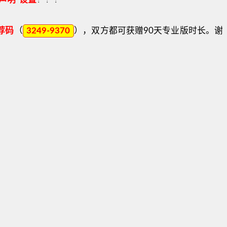
荐码
（
3249-9370
）
，双方都可获赠90天专业版时长。谢