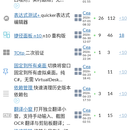
01:55
Cea
表达式测试+
quicker表达式
26
112
<10
2026-
07-01
编辑器
08:32
Cea
9
46
18
2026-
捷径面板 n10
n10 重构版
06-30
12:07
Cea
1
3
<10
2026-
TOtp
二次验证
06-24
22:34
固定到所有桌面
切换将窗口
Cea
11
<10
2026-
固定到所有虚拟桌面。纯
06-23
18:41
C#，无需 VirtualDesk...
依赖管理
快速清理历史版本
Cea
3
14
<10
2026-
依赖包
06-23
17:53
翻译小窗
打开独立翻译小
Cea
1
15
<10
2026-
窗，支持手动输入、截图
06-23
02:51
OCR 翻译与剪贴板翻译；...