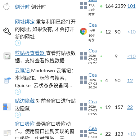
12天
164
2359
101
倒计时
倒计时
21小
时前
网址绑定
重复利用已经打开
Cea
的网址, 如果没有, 才会打开
29天
12
90
<10
10小
新的网址
时前
Cea
剪贴板查看器
查看剪贴板数
9
<10
2026-
07-05
据，支持查看拖拽数据
09:27
云笔记
Markdown 云笔记：
Cea
本地编辑、标签与搜索，
4
50
12
2026-
07-03
Quicker 云状态多设备同...
20:24
贴边隐藏
对前台窗口进行贴
Cea
19
157
22
2026-
边隐藏
07-03
01:55
窗口吸附
最强窗口吸附动
Cea
作，使用窗口挂钩实现的窗
22
123
<10
2026-
07-03
口吸附，实时跟随，无...