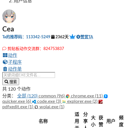
用户信息
Cea
Ta的推荐码：113342-5249
2362天
赞赏TA
剪贴板动作交流群：824753837
动作
子程序
动作单
搜索
共 120 个动作
分类：
全部 (120)
common (96)
chrome.exe (11)
quicker.exe (6)
code.exe (3)
explorer.exe (2)
pdfxedit.exe (1)
wolai.exe (1)
适
分
大
获
频
名称
用
享
用户
小
赞
度