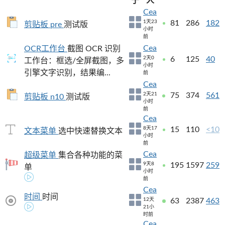
于
人
Cea
1天23
81
286
182
剪贴板 pre
测试版
小时
前
Cea
OCR工作台
截图 OCR 识别
2天0
6
125
40
工作台：框选/全屏截图，多
小时
引擎文字识别，结果编...
前
Cea
2天21
75
374
561
剪贴板 n10
测试版
小时
前
Cea
8天17
15
110
<10
文本菜单
选中快速替换文本
小时
前
Cea
超级菜单
集合各种功能的菜
9天8
195
1597
259
单
小时
前
Cea
时间
时间
12天
63
2387
463
21小
时前
Cea