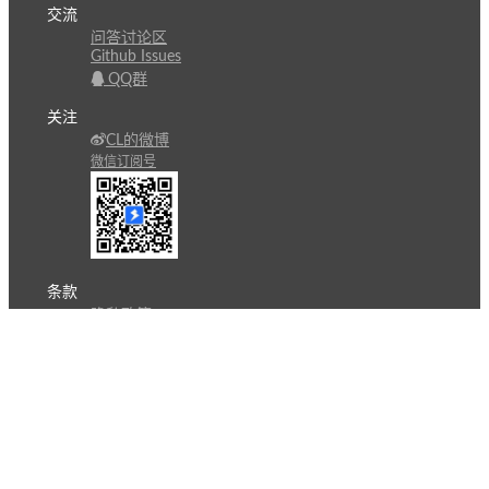
交流
问答讨论区
Github Issues
QQ群
关注
CL的微博
微信订阅号
条款
隐私政策
报告不良信息
Copyright © 北京立迩合讯科技有限公司
•
京ICP备
09022189号-8
•
京公网安备 11010502053266号
自动