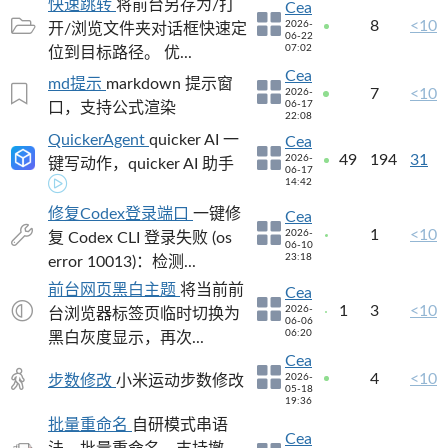
快速跳转
将前台另存为/打
Cea
8
<10
2026-
开/浏览文件夹对话框快速定
06-22
07:02
位到目标路径。 优...
Cea
md提示
markdown 提示窗
7
<10
2026-
06-17
口，支持公式渲染
22:08
QuickerAgent
quicker AI 一
Cea
49
194
31
2026-
键写动作，quicker AI 助手
06-17
14:42
修复Codex登录端口
一键修
Cea
1
<10
2026-
复 Codex CLI 登录失败 (os
06-10
23:18
error 10013)：检测...
前台网页黑白主题
将当前前
Cea
1
3
<10
2026-
台浏览器标签页临时切换为
06-06
06:20
黑白灰度显示，再次...
Cea
4
<10
2026-
步数修改
小米运动步数修改
05-18
19:36
批量重命名
自研模式串语
Cea