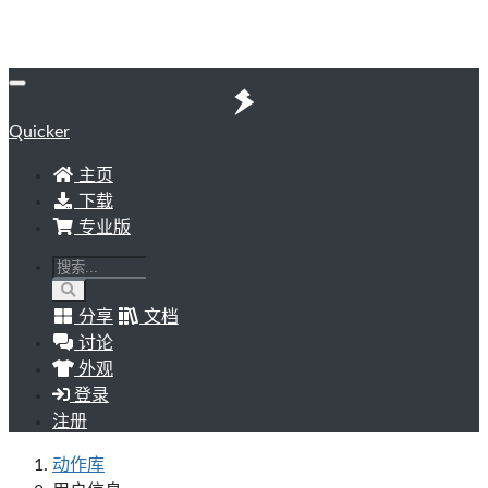
Quicker
主页
下载
专业版
分享
文档
讨论
外观
登录
注册
动作库